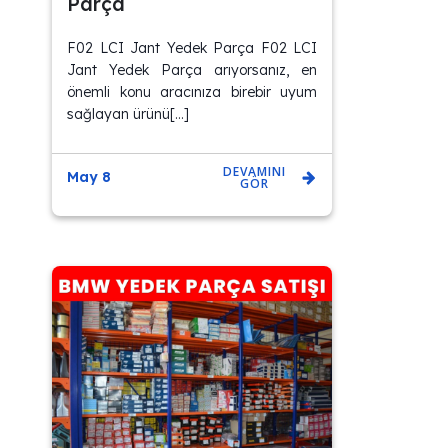
Parça
F02 LCI Jant Yedek Parça F02 LCI
Jant Yedek Parça arıyorsanız, en
önemli konu aracınıza birebir uyum
sağlayan ürünü[…]
DEVAMINI
May 8
GÖR