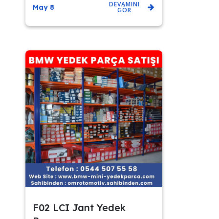
DEVAMINI
May 8
GÖR
F02 LCI Jant Yedek