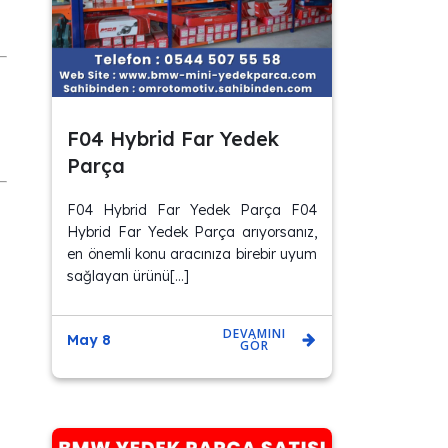
F04 Hybrid Far Yedek
Parça
F04 Hybrid Far Yedek Parça F04
Hybrid Far Yedek Parça arıyorsanız,
en önemli konu aracınıza birebir uyum
sağlayan ürünü[…]
DEVAMINI
May 8
GÖR