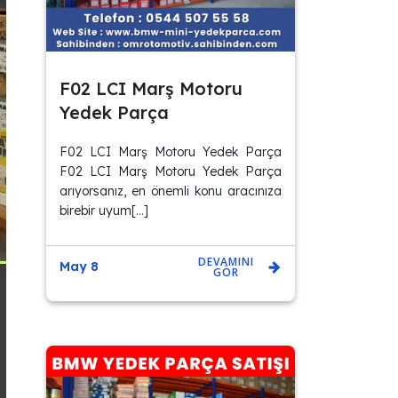
F02 LCI Marş Motoru
Yedek Parça
F02 LCI Marş Motoru Yedek Parça
F02 LCI Marş Motoru Yedek Parça
arıyorsanız, en önemli konu aracınıza
birebir uyum[…]
DEVAMINI
May 8
GÖR