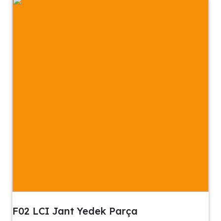
F02 LCI Jant Yedek Parça