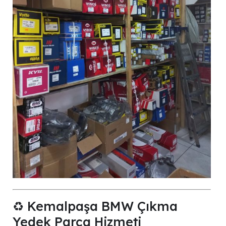
♻️ Kemalpaşa BMW Çıkma
Yedek Parça Hizmeti