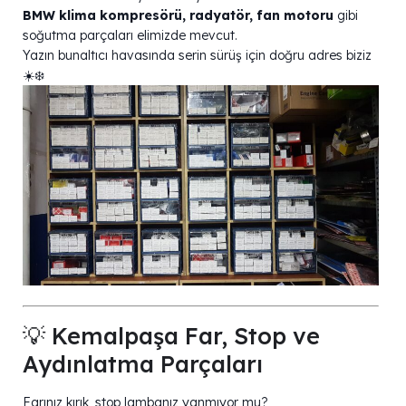
BMW klima kompresörü, radyatör, fan motoru
gibi
soğutma parçaları elimizde mevcut.
Yazın bunaltıcı havasında serin sürüş için doğru adres biziz
☀️❄️
💡 Kemalpaşa Far, Stop ve
Aydınlatma Parçaları
Farınız kırık, stop lambanız yanmıyor mu?