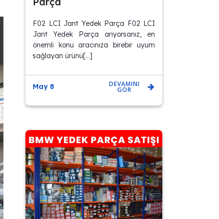
Parça
F02 LCI Jant Yedek Parça F02 LCI
Jant Yedek Parça arıyorsanız, en
önemli konu aracınıza birebir uyum
sağlayan ürünü[…]
DEVAMINI
May 8
GÖR