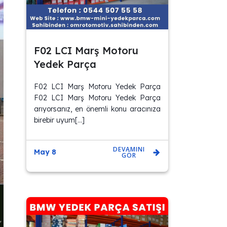
F02 LCI Marş Motoru
Yedek Parça
F02 LCI Marş Motoru Yedek Parça
F02 LCI Marş Motoru Yedek Parça
arıyorsanız, en önemli konu aracınıza
birebir uyum[…]
DEVAMINI
May 8
GÖR