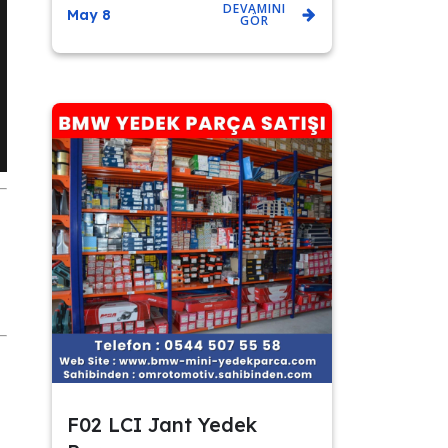
DEVAMINI
May 8
GÖR
F02 LCI Jant Yedek