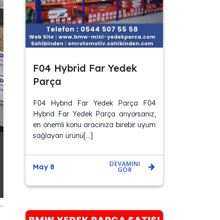
F04 Hybrid Far Yedek
Parça
F04 Hybrid Far Yedek Parça F04
Hybrid Far Yedek Parça arıyorsanız,
en önemli konu aracınıza birebir uyum
sağlayan ürünü[…]
DEVAMINI
May 8
GÖR