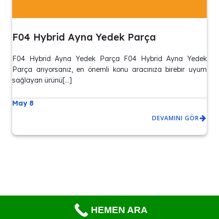
F04 Hybrid Ayna Yedek Parça
F04 Hybrid Ayna Yedek Parça F04 Hybrid Ayna Yedek
Parça arıyorsanız, en önemli konu aracınıza birebir uyum
sağlayan ürünü[…]
May 8
DEVAMINI GÖR
© 2026 Bmw / Mini / Oto Yedek Parça Satışı – Aynı Gün Teslim.
HEMEN ARA
Created with ❤ using WordPress and
Kubio