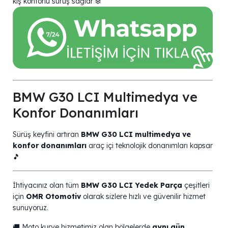
kış konforlu sürüş sağlar ❄️
BMW G30 LCI Multimedya ve
Konfor Donanımları
Sürüş keyfini artıran
BMW G30 LCI multimedya ve
konfor donanımları
araç içi teknolojik donanımları kapsar
🎵
İhtiyacınız olan tüm
BMW G30 LCI Yedek Parça
çeşitleri
için
OMR Otomotiv
olarak sizlere hızlı ve güvenilir hizmet
sunuyoruz.
🚚 Moto kurye hizmetimiz olan bölgelerde
aynı gün