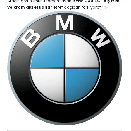
Aracın görünümünü tamamlayan
BMW G30 LCI dış trim
ve krom aksesuarlar
estetik açıdan fark yaratır ✨