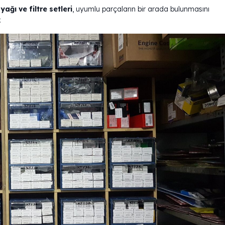
ğı ve filtre setleri
, uyumlu parçaların bir arada bulunmasını
.