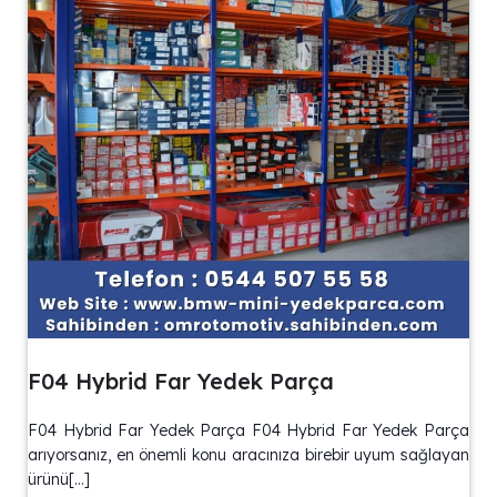
F04 Hybrid Far Yedek Parça
F04 Hybrid Far Yedek Parça F04 Hybrid Far Yedek Parça
arıyorsanız, en önemli konu aracınıza birebir uyum sağlayan
ürünü[…]