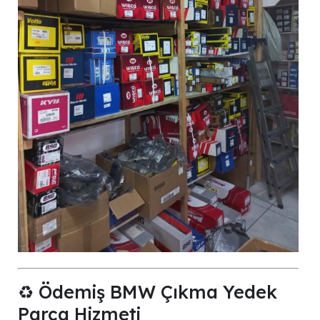
♻️ Ödemiş BMW Çıkma Yedek
Parça Hizmeti