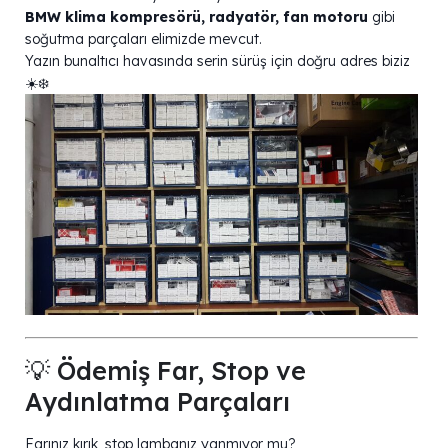
BMW klima kompresörü, radyatör, fan motoru
gibi
soğutma parçaları elimizde mevcut.
Yazın bunaltıcı havasında serin sürüş için doğru adres biziz
☀️❄️
💡 Ödemiş Far, Stop ve
Aydınlatma Parçaları
Farınız kırık, stop lambanız yanmıyor mu?