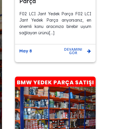
Parça
F02 LCI Jant Yedek Parça F02 LCI
Jant Yedek Parça arıyorsanız, en
önemli konu aracınıza birebir uyum
sağlayan ürünü[…]
DEVAMINI
May 8
GÖR