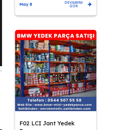
DEVAMINI
May 8
GÖR
F02 LCI Jant Yedek