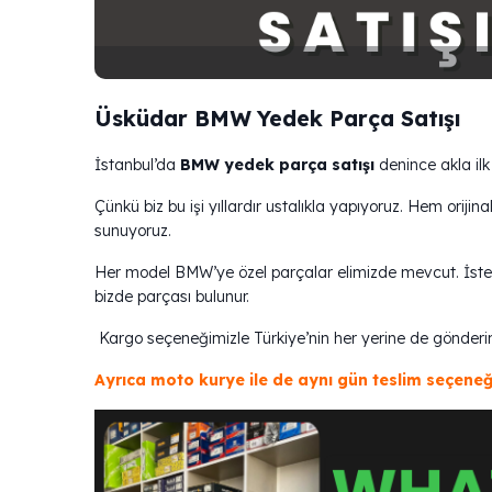
Üsküdar BMW Yedek Parça Satışı
İstanbul’da
BMW yedek parça satışı
denince akla ilk
Çünkü biz bu işi yıllardır ustalıkla yapıyoruz. Hem ori
sunuyoruz.
Her model BMW’ye özel parçalar elimizde mevcut. İster kl
bizde parçası bulunur.
Kargo seçeneğimizle Türkiye’nin her yerine de gönderi
Ayrıca moto kurye ile de aynı gün teslim seçeneğ