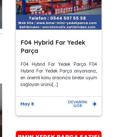
F04 Hybrid Far Yedek
Parça
F04 Hybrid Far Yedek Parça F04
Hybrid Far Yedek Parça arıyorsanız,
en önemli konu aracınıza birebir uyum
sağlayan ürünü[…]
DEVAMINI
May 8
GÖR