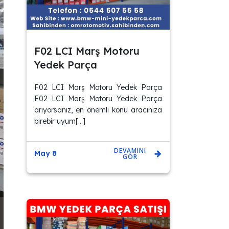
F02 LCI Marş Motoru
Yedek Parça
F02 LCI Marş Motoru Yedek Parça
F02 LCI Marş Motoru Yedek Parça
arıyorsanız, en önemli konu aracınıza
birebir uyum[…]
DEVAMINI
May 8
GÖR