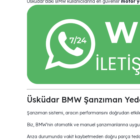
Üsküdar’daki BMW kullanıcılarına en güvenilir
motor y
Üsküdar BMW Şanzıman Yede
Şanzıman sistemi, aracın performansını doğrudan etkile
Biz, BMW’nin otomatik ve manuel şanzımanlarına uygun 
Arıza durumunda vakit kaybetmeden doğru parça tedariği 